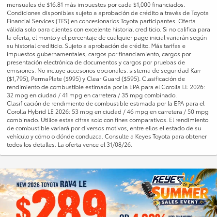
mensuales de $16.81 más impuestos por cada $1,000 financiados.
Condiciones disponibles sujeto a aprobación de crédito a través de Toyota
Financial Services (TFS) en concesionarios Toyota participantes. Oferta
válida solo para clientes con excelente historial crediticio. Si no califica para
la oferta, el monto y el porcentaje de cualquier pago inicial variarán según
su historial crediticio. Sujeto a aprobación de crédito. Más tarifas e
impuestos gubernamentales, cargos por financiamiento, cargos por
presentación electrónica de documentos y cargos por pruebas de
emisiones. No incluye accesorios opcionales: sistema de seguridad Karr
($1,795), PermaPlate ($995) y Clear Guard ($595). Clasificación de
rendimiento de combustible estimada por la EPA para el Corolla LE 2026:
32 mpg en ciudad / 41 mpg en carretera / 35 mpg combinado.
Clasificación de rendimiento de combustible estimada por la EPA para el
Corolla Hybrid LE 2026: 53 mpg en ciudad / 46 mpg en carretera / 50 mpg
combinado. Utilice estas cifras solo con fines comparativos. El rendimiento
de combustible variará por diversos motivos, entre ellos el estado de su
vehículo y cómo o dónde conduzca. Consulte a Keyes Toyota para obtener
todos los detalles. La oferta vence el 31/08/26.