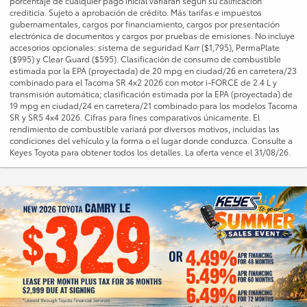
porcentaje de cualquier pago inicial variarán según su calificación
crediticia. Sujeto a aprobación de crédito. Más tarifas e impuestos
gubernamentales, cargos por financiamiento, cargos por presentación
electrónica de documentos y cargos por pruebas de emisiones. No incluye
accesorios opcionales: sistema de seguridad Karr ($1,795), PermaPlate
($995) y Clear Guard ($595). Clasificación de consumo de combustible
estimada por la EPA (proyectada) de 20 mpg en ciudad/26 en carretera/23
combinado para el Tacoma SR 4x2 2026 con motor i-FORCE de 2.4 L y
transmisión automática; clasificación estimada por la EPA (proyectada) de
19 mpg en ciudad/24 en carretera/21 combinado para los modelos Tacoma
SR y SR5 4x4 2026. Cifras para fines comparativos únicamente. El
rendimiento de combustible variará por diversos motivos, incluidas las
condiciones del vehículo y la forma o el lugar donde conduzca. Consulte a
Keyes Toyota para obtener todos los detalles. La oferta vence el 31/08/26.