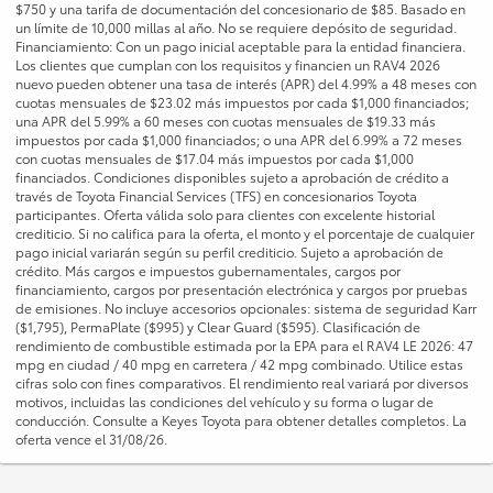
$750 y una tarifa de documentación del concesionario de $85. Basado en
un límite de 10,000 millas al año. No se requiere depósito de seguridad.
Financiamiento: Con un pago inicial aceptable para la entidad financiera.
Los clientes que cumplan con los requisitos y financien un RAV4 2026
nuevo pueden obtener una tasa de interés (APR) del 4.99% a 48 meses con
cuotas mensuales de $23.02 más impuestos por cada $1,000 financiados;
una APR del 5.99% a 60 meses con cuotas mensuales de $19.33 más
impuestos por cada $1,000 financiados; o una APR del 6.99% a 72 meses
con cuotas mensuales de $17.04 más impuestos por cada $1,000
financiados. Condiciones disponibles sujeto a aprobación de crédito a
través de Toyota Financial Services (TFS) en concesionarios Toyota
participantes. Oferta válida solo para clientes con excelente historial
crediticio. Si no califica para la oferta, el monto y el porcentaje de cualquier
pago inicial variarán según su perfil crediticio. Sujeto a aprobación de
crédito. Más cargos e impuestos gubernamentales, cargos por
financiamiento, cargos por presentación electrónica y cargos por pruebas
de emisiones. No incluye accesorios opcionales: sistema de seguridad Karr
($1,795), PermaPlate ($995) y Clear Guard ($595). Clasificación de
rendimiento de combustible estimada por la EPA para el RAV4 LE 2026: 47
mpg en ciudad / 40 mpg en carretera / 42 mpg combinado. Utilice estas
cifras solo con fines comparativos. El rendimiento real variará por diversos
motivos, incluidas las condiciones del vehículo y su forma o lugar de
conducción. Consulte a Keyes Toyota para obtener detalles completos. La
oferta vence el 31/08/26.