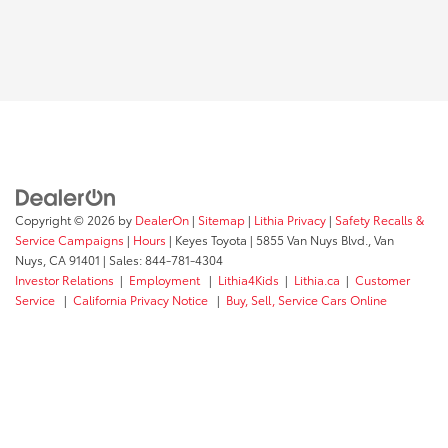
Copyright © 2026
by
DealerOn
|
Sitemap
|
Lithia Privacy
|
Safety Recalls &
Service Campaigns
|
Hours
| Keyes Toyota
|
5855 Van Nuys Blvd.,
Van
Nuys,
CA
91401
| Sales:
844-781-4304
Investor Relations
|
Employment
|
Lithia4Kids
|
Lithia.ca
|
Customer
Service
|
California Privacy Notice
|
Buy, Sell, Service Cars Online