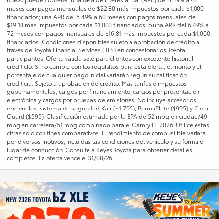
meses con pagos mensuales de $22.80 más impuestos por cada $1,000
financiados; una APR del 5.49% a 60 meses con pagos mensuales de
$19.10 más impuestos por cada $1,000 financiados; o una APR del 6.49% a
72 meses con pagos mensuales de $16.81 más impuestos por cada $1,000
financiados. Condiciones disponibles sujeto a aprobación de crédito a
través de Toyota Financial Services (TFS) en concesionarios Toyota
participantes. Oferta válida solo para clientes con excelente historial
crediticio. Si no cumple con los requisitos para esta oferta, el monto y el
porcentaje de cualquier pago inicial variarán según su calificación
crediticia. Sujeto a aprobación de crédito. Más tarifas e impuestos
gubernamentales, cargos por financiamiento, cargos por presentación
electrónica y cargos por pruebas de emisiones. No incluye accesorios
opcionales: sistema de seguridad Karr ($1,795), PermaPlate ($995) y Clear
Guard ($595). Clasificación estimada por la EPA de 52 mpg en ciudad/49
mpg en carretera/51 mpg combinado para el Camry LE 2026. Utilice estas
cifras solo con fines comparativos. El rendimiento de combustible variará
por diversos motivos, incluidas las condiciones del vehículo y su forma o
lugar de conducción. Consulte a Keyes Toyota para obtener detalles
completos. La oferta vence el 31/08/26.