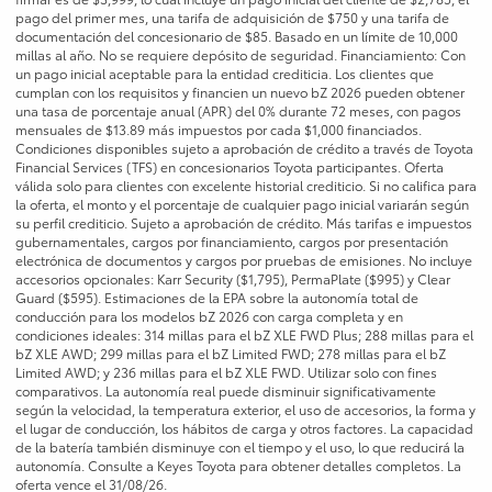
pago del primer mes, una tarifa de adquisición de $750 y una tarifa de
documentación del concesionario de $85. Basado en un límite de 10,000
millas al año. No se requiere depósito de seguridad. Financiamiento: Con
un pago inicial aceptable para la entidad crediticia. Los clientes que
cumplan con los requisitos y financien un nuevo bZ 2026 pueden obtener
una tasa de porcentaje anual (APR) del 0% durante 72 meses, con pagos
mensuales de $13.89 más impuestos por cada $1,000 financiados.
Condiciones disponibles sujeto a aprobación de crédito a través de Toyota
Financial Services (TFS) en concesionarios Toyota participantes. Oferta
válida solo para clientes con excelente historial crediticio. Si no califica para
la oferta, el monto y el porcentaje de cualquier pago inicial variarán según
su perfil crediticio. Sujeto a aprobación de crédito. Más tarifas e impuestos
gubernamentales, cargos por financiamiento, cargos por presentación
electrónica de documentos y cargos por pruebas de emisiones. No incluye
accesorios opcionales: Karr Security ($1,795), PermaPlate ($995) y Clear
Guard ($595). Estimaciones de la EPA sobre la autonomía total de
conducción para los modelos bZ 2026 con carga completa y en
condiciones ideales: 314 millas para el bZ XLE FWD Plus; 288 millas para el
bZ XLE AWD; 299 millas para el bZ Limited FWD; 278 millas para el bZ
Limited AWD; y 236 millas para el bZ XLE FWD. Utilizar solo con fines
comparativos. La autonomía real puede disminuir significativamente
según la velocidad, la temperatura exterior, el uso de accesorios, la forma y
el lugar de conducción, los hábitos de carga y otros factores. La capacidad
de la batería también disminuye con el tiempo y el uso, lo que reducirá la
autonomía. Consulte a Keyes Toyota para obtener detalles completos. La
oferta vence el 31/08/26.