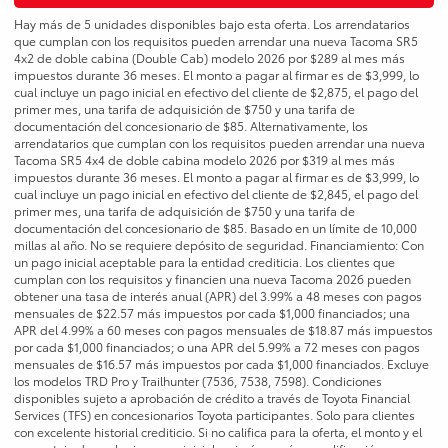
Hay más de 5 unidades disponibles bajo esta oferta. Los arrendatarios
que cumplan con los requisitos pueden arrendar una nueva Tacoma SR5
4x2 de doble cabina (Double Cab) modelo 2026 por $289 al mes más
impuestos durante 36 meses. El monto a pagar al firmar es de $3,999, lo
cual incluye un pago inicial en efectivo del cliente de $2,875, el pago del
primer mes, una tarifa de adquisición de $750 y una tarifa de
documentación del concesionario de $85. Alternativamente, los
arrendatarios que cumplan con los requisitos pueden arrendar una nueva
Tacoma SR5 4x4 de doble cabina modelo 2026 por $319 al mes más
impuestos durante 36 meses. El monto a pagar al firmar es de $3,999, lo
cual incluye un pago inicial en efectivo del cliente de $2,845, el pago del
primer mes, una tarifa de adquisición de $750 y una tarifa de
documentación del concesionario de $85. Basado en un límite de 10,000
millas al año. No se requiere depósito de seguridad. Financiamiento: Con
un pago inicial aceptable para la entidad crediticia. Los clientes que
cumplan con los requisitos y financien una nueva Tacoma 2026 pueden
obtener una tasa de interés anual (APR) del 3.99% a 48 meses con pagos
mensuales de $22.57 más impuestos por cada $1,000 financiados; una
APR del 4.99% a 60 meses con pagos mensuales de $18.87 más impuestos
por cada $1,000 financiados; o una APR del 5.99% a 72 meses con pagos
mensuales de $16.57 más impuestos por cada $1,000 financiados. Excluye
los modelos TRD Pro y Trailhunter (7536, 7538, 7598). Condiciones
disponibles sujeto a aprobación de crédito a través de Toyota Financial
Services (TFS) en concesionarios Toyota participantes. Solo para clientes
con excelente historial crediticio. Si no califica para la oferta, el monto y el